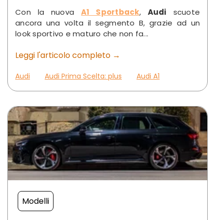
Con la nuova
A1 Sportback
,
Audi
scuote
ancora una volta il segmento B, grazie ad un
look sportivo e maturo che non fa...
Leggi l'articolo completo →
Audi
Audi Prima Scelta: plus
Audi A1
Modelli