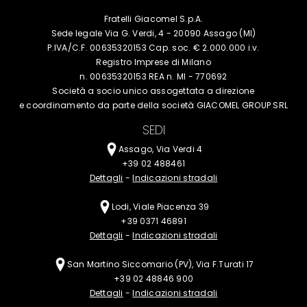
Fratelli Giacomel S.p.A.
Sede legale Via G. Verdi, 4 - 20090 Assago (MI)
P.IVA/C.F. 00635320153 Cap. soc. € 2.000.000 i.v.
Registro Imprese di Milano
n. 00635320153 REA n. MI - 770692
Società a socio unico assogettata a
direzione
e coordinamento da parte della
società GIACOMEL GROUP SRL
SEDI
Assago, Via Verdi 4
+39 02 488461
Dettagli
-
Indicazioni stradali
Lodi, Viale Piacenza 39
+39 0371 46891
Dettagli
-
Indicazioni stradali
San Martino Siccomario (PV), Via F.Turati 17
+39 02 48846 900
Dettagli
-
Indicazioni stradali