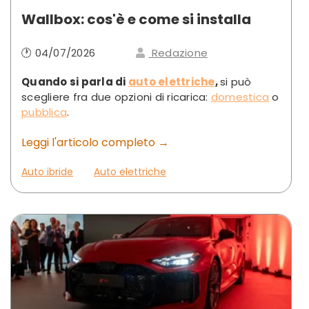
Wallbox: cos'è e come si installa
🕐 04/07/2026
Redazione
Quando si parla di
auto elettriche
,
si può
scegliere fra due opzioni di ricarica:
domestica
o
pubblica
.
Leggi l'articolo completo →
Auto ibride
Auto elettriche