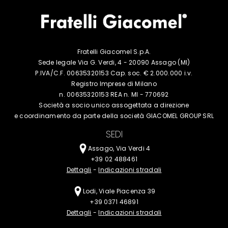
Fratelli Giacomel S.p.A.
Sede legale Via G. Verdi, 4 - 20090 Assago (MI)
P.IVA/C.F. 00635320153 Cap. soc. € 2.000.000 i.v.
Registro Imprese di Milano
n. 00635320153 REA n. MI - 770692
Società a socio unico assogettata a
direzione
e coordinamento da parte della
società GIACOMEL GROUP SRL
SEDI
Assago, Via Verdi 4
+39 02 488461
Dettagli
-
Indicazioni stradali
Lodi, Viale Piacenza 39
+39 0371 46891
Dettagli
-
Indicazioni stradali