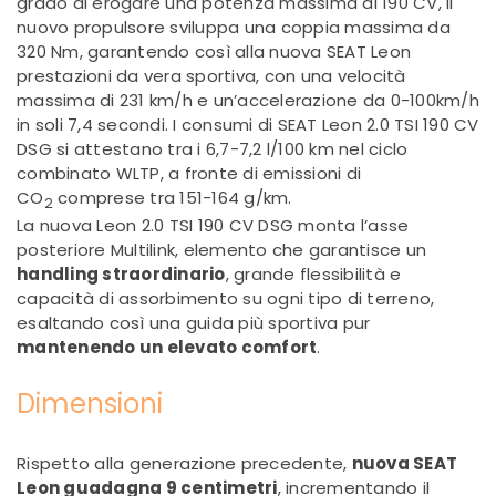
grado di erogare una potenza massima di 190 CV, il
nuovo propulsore sviluppa una coppia massima da
320 Nm, garantendo così alla nuova SEAT Leon
prestazioni da vera sportiva, con una velocità
massima di 231 km/h e un’accelerazione da 0-100km/h
in soli 7,4 secondi. I consumi di SEAT Leon 2.0 TSI 190 CV
DSG si attestano tra i 6,7-7,2 l/100 km nel ciclo
combinato WLTP, a fronte di emissioni di
CO
comprese tra 151-164 g/km.
2
La nuova Leon 2.0 TSI 190 CV DSG monta l’asse
posteriore Multilink, elemento che garantisce un
handling straordinario
, grande flessibilità e
capacità di assorbimento su ogni tipo di terreno,
esaltando così una guida più sportiva pur
mantenendo un elevato comfort
.
Dimensioni
Rispetto alla generazione precedente,
nuova SEAT
Leon guadagna 9 centimetri
, incrementando il