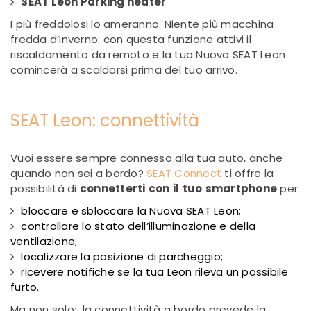
SEAT Leon Parking heater
I più freddolosi lo ameranno. Niente più macchina
fredda d’inverno: con questa funzione attivi il
riscaldamento da remoto e la tua Nuova SEAT Leon
comincerà a scaldarsi prima del tuo arrivo.
SEAT Leon: connettività
Vuoi essere sempre connesso alla tua auto, anche
quando non sei a bordo?
SEAT Connect
ti offre
la
possibilità di
connetterti
con
il
tuo
smartphone
per:
bloccare e sbloccare la Nuova SEAT Leon;
controllare lo stato dell’illuminazione e della
ventilazione;
localizzare
la posizione di parcheggio;
ricevere notifiche se la tua Leon rileva un possibile
furto.
Ma non solo:
la connettività a bordo prevede la