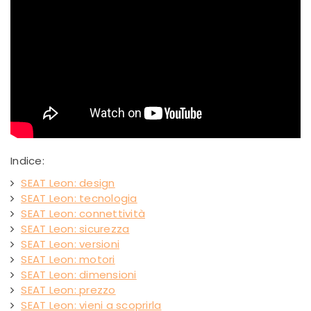
Indice:
SEAT Leon: design
SEAT Leon: tecnologia
SEAT Leon: connettività
SEAT Leon: sicurezza
SEAT Leon: versioni
SEAT Leon: motori
SEAT Leon: dimensioni
SEAT Leon: prezzo
SEAT Leon: vieni a scoprirla