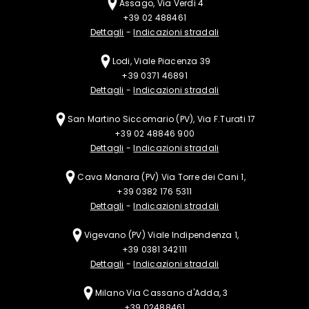
Assago, Via Verdi 4
+39 02 488461
Dettagli
-
Indicazioni stradali
Lodi, Viale Piacenza 39
+39 0371 46891
Dettagli
-
Indicazioni stradali
San Martino Siccomario (PV), Via F.Turati 17
+39 02 48846 900
Dettagli
-
Indicazioni stradali
Cava Manara (PV)
Via Torre dei Cani 1,
+39 0382 176 5311
Dettagli
-
Indicazioni stradali
Vigevano (PV)
Viale Indipendenza 1,
+39 0381 342111
Dettagli
-
Indicazioni stradali
Milano
Via Cassano d'Adda, 3
+39 02488461