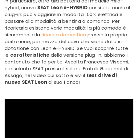
In particolare, oltre alla batteria del modello mild-
hybrid, nuova
SEAT Leon e-HYBRID
possiede anche il
plug-in: può viaggiare in modalità 100% elettrica e
passare alla modalità a benzina a comando. Per
ricaricarla esistono varie modalità: la più comoda è
sicuramente la
ricarica domestica
presso la propria
abitazione, per mezzo del cavo che viene dato in
dotazione con Leon e-HYBRID. Se vuoi scoprire tutte
le
caratteristiche
della versione plug-in, abbiamo il
contenuto che fa per te. Ascolta Francesco Viscomi,
consulente SEAT presso il salone Fratelli Giacomel di
Assago, nel video qui sotto e vivi il
test drive di
nuova SEAT Leon
al suo fianco!