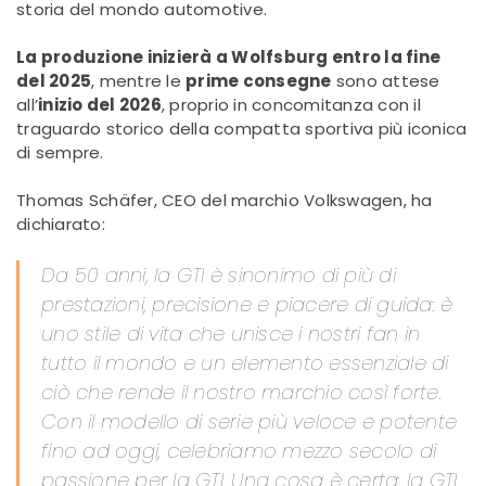
storia del mondo automotive.
La produzione inizierà a Wolfsburg entro la fine
del 2025
, mentre le
prime consegne
sono attese
all’
inizio del 2026
, proprio in concomitanza con il
traguardo storico della compatta sportiva più iconica
di sempre.
Thomas Schäfer, CEO del marchio Volkswagen, ha
dichiarato:
Da 50 anni, la GTI è sinonimo di più di
prestazioni, precisione e piacere di guida: è
uno stile di vita che unisce i nostri fan in
tutto il mondo e un elemento essenziale di
ciò che rende il nostro marchio così forte.
Con il modello di serie più veloce e potente
fino ad oggi, celebriamo mezzo secolo di
passione per la GTI. Una cosa è certa: la GTI