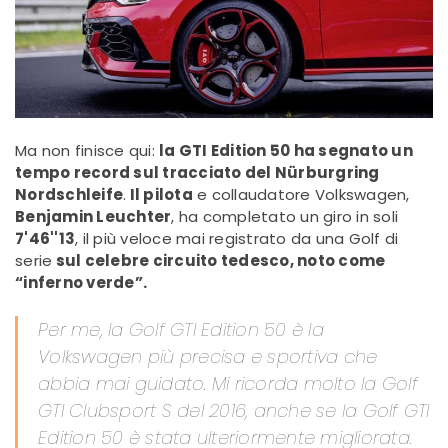
Ma non finisce qui:
la GTI Edition 50 ha segnato un
tempo record sul tracciato del Nürburgring
Nordschleife
.
Il pilota
e collaudatore Volkswagen,
Benjamin Leuchter
, ha completato un giro in soli
7'46''13
, il più veloce mai registrato da una Golf di
serie
sul celebre circuito tedesco, noto come
“inferno verde”.
Per me, la Golf GTI Edition 50 è la
Volkswagen più precisa e sportiva che
abbia mai guidato. Mi ricorda molto la Golf
GTI Clubsport S del 2016, anche se la Golf GTI
Edition 50 è stata ulteriormente migliorata.