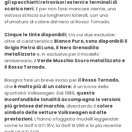
gli specchietti retrovisori esterni e terminali di
scarico neri.
E per non farsi mancare niente, una
vistosa striscia sui longheroni laterali, con una
sfumatura di colore dal nero al Rosso Tornado.
Cinque le tinte disponibili
, tra cui due esclusive:
oltre al caratteristico
Bianco Puro, sono disponibili il
Grigio Pietra di Luna, il Nero Grenadilla
metallizzato
e, in esclusiva per il modello
anniversario, il
Verde Muschio Scuro metallizzato e
il Rosso Tornado.
Bisogna fare un breve inciso per
il Rosso Tornado,
che
è molto più di un colore:
è un’icona della
sportività Volkswagen. Dal 1986,
questa
inconfondibile tonalità accompagna le versioni
più grintose del marchio
, diventando il
colore
simbolo delle vetture Volkswagen ad alte
prestazioni.
L’hanno sfoggiata modelli leggendari
come la Golf II GTI 16V, la Golf III VR6 e la più recente
Golf VII GTI TCR.