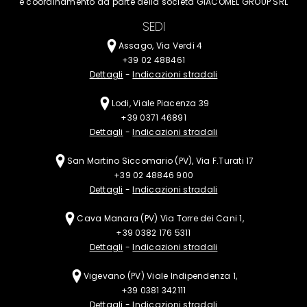
e coordinamento da parte della
società GIACOMEL GROUP SRL
SEDI
Assago, Via Verdi 4
+39 02 488461
Dettagli
-
Indicazioni stradali
Lodi, Viale Piacenza 39
+39 0371 46891
Dettagli
-
Indicazioni stradali
San Martino Siccomario (PV), Via F.Turati 17
+39 02 48846 900
Dettagli
-
Indicazioni stradali
Cava Manara (PV)
Via Torre dei Cani 1,
+39 0382 176 5311
Dettagli
-
Indicazioni stradali
Vigevano (PV)
Viale Indipendenza 1,
+39 0381 342111
Dettagli
-
Indicazioni stradali