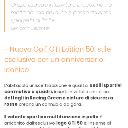
Grazie alla sua intuitività e precisione, ho
molta fiducia nell'auto e posso davvero
spingerla al limite.
Benjamin Leuchter
- Nuova Golf GTI Edition 50: stile
esclusivo per un anniversario
iconico
L’abitacolo unisce tradizione e qualità:
sedili sportivi
con motivo a quadri,
inserti in velluto sintetico,
dettagli in Racing Green e cinture di sicurezza
rosse
creano un connubio da gara.
Il
volante sportivo multifunzione in pelle
è
arricchito dall’esclusivo
logo GTI 50
e, insieme ai