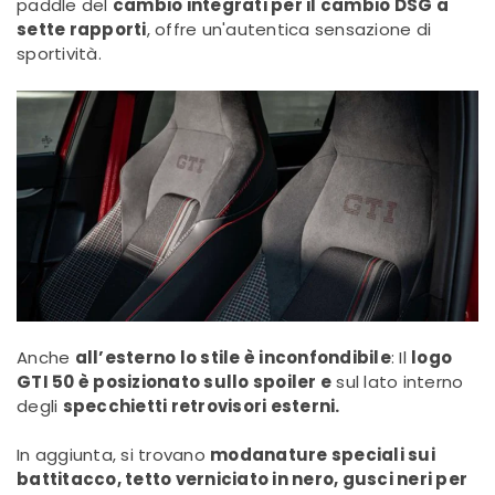
paddle del
cambio integrati per il cambio DSG a
sette rapporti
, offre un'autentica sensazione di
sportività.
Anche
all’esterno lo stile è inconfondibile
: Il
logo
GTI 50 è posizionato sullo spoiler e
sul lato interno
degli
specchietti retrovisori esterni.
In aggiunta, si trovano
modanature speciali sui
battitacco, tetto verniciato in nero, gusci neri per