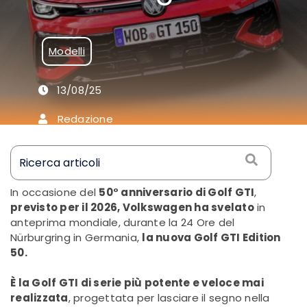
omaggia 50
anni di
Modelli
leggenda
13/08/25
Redazione
In occasione del
50° anniversario di Golf GTI
,
previsto per il 2026, Volkswagen ha svelato
in
anteprima mondiale, durante la 24 Ore del
Nürburgring in Germania,
la nuova Golf GTI Edition
50.
È la Golf GTI di serie più potente e veloce mai
realizzata
, progettata per lasciare il segno nella