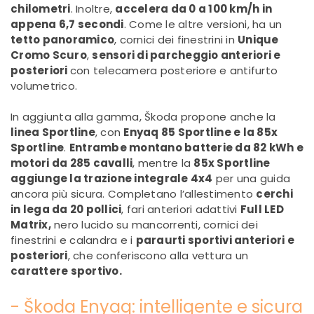
chilometri
. Inoltre,
accelera da 0 a 100 km/h in
appena 6,7 secondi
. Come le altre versioni, ha un
tetto panoramico
, cornici dei finestrini in
Unique
Cromo Scuro
,
sensori di parcheggio anteriori e
posteriori
con telecamera posteriore e antifurto
volumetrico.
In aggiunta alla gamma, Škoda propone anche la
linea Sportline
, con
Enyaq 85 Sportline e la 85x
Sportline
.
Entrambe montano batterie da 82 kWh e
motori da 285 cavalli
, mentre la
85x Sportline
aggiunge la trazione integrale 4x4
per una guida
ancora più sicura. Completano l’allestimento
cerchi
in lega da 20 pollici
, fari anteriori adattivi
Full LED
Matrix,
nero lucido su mancorrenti, cornici dei
finestrini e calandra e i
paraurti sportivi anteriori e
posteriori
, che conferiscono alla vettura un
carattere sportivo.
- Škoda Enyaq: intelligente e sicura