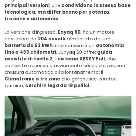
principali versioni
, che
condividono la stessa base
tecnologica, ma differiscono per potenza,
trazione e autonomia.
La versione d’ingresso,
Enyaq 60
, ha un motore
posteriore da
204 cavalli
alimentato da una
batteria da 63 kWh
, che consente un
’autonomia
fino a 433 chilometri
. L’Enyaq 60 offre:
guida
assistita di livello 2
; il
sistema KESSY Full
, che
consente accesso e avviamento senza chiave, con
chiusura automatica all’allontanamento; il
Climatronic a tre zone
che garantisce comfort
termico;
cerchi in lega da 19 pollici.