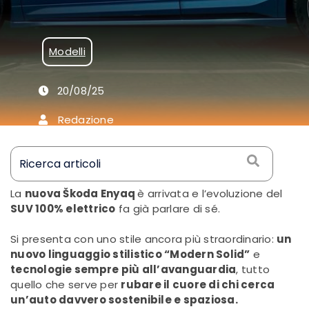
elettrica
secondo
Modelli
Škoda
20/08/25
Redazione
La
nuova Škoda Enyaq
è arrivata e l’evoluzione del
SUV 100% elettrico
fa già parlare di sé.
Si presenta con uno stile ancora più straordinario:
un
nuovo linguaggio stilistico “Modern Solid”
e
tecnologie sempre più all’avanguardia
, tutto
quello che serve per
rubare il cuore di chi cerca
un’auto davvero sostenibile e spaziosa.