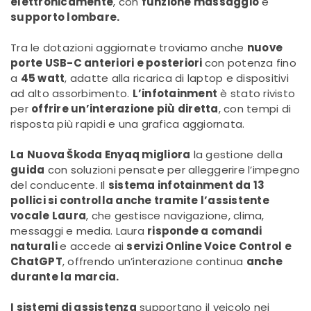
elettronicamente
, con
funzione massaggio
e
supporto lombare.
Tra le dotazioni aggiornate troviamo anche
nuove
porte USB-C anteriori e posteriori
con potenza fino
a
45 watt
, adatte alla ricarica di laptop e dispositivi
ad alto assorbimento.
L’infotainment
è stato rivisto
per
offrire un’interazione più diretta
, con tempi di
risposta più rapidi e una grafica aggiornata.
La
Nuova Škoda Enyaq migliora
la gestione della
guida
con soluzioni pensate per alleggerire l’impegno
del conducente. Il
sistema infotainment da 13
pollici si controlla anche tramite l’assistente
vocale Laura
,
che gestisce navigazione, clima,
messaggi e media. Laura
risponde a comandi
naturali
e accede ai
servizi Online Voice Control e
ChatGPT
, offrendo un’interazione continua
anche
durante la marcia.
I sistemi di assistenza
supportano il veicolo nei