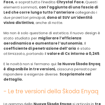
Face,
e soprattutto l’inedita
Chrystal Face.
Questi
elementi sommati,
con l’aggiunta di una fascia di
Led che corre lungo tutto l’anteriore
collegando i
due proiettori principali,
dona al SUV un’identità
visiva distintiva
, anche di notte.
Ma non è solo questione di estetica. Il nuovo design è
stato studiato per
migliorare l’efficienza
aerodinamica e aumentare l’autonomia.
Il
coefficiente di penetrazione dell’aria
è stato
ottimizzato, portando il
valore di Cx intorno a 0,245
.
E le novità non si fermano qui:
la Nuova Škoda Enyaq
è disponibile in tre versioni,
ciascuna pensata per
rispondere a esigenze diverse.
Scopriamole nel
dettaglio.
- Le tre versioni della Škoda Enyaq
La gamma della
Nuova Škoda Enyaq
si articola in
tre