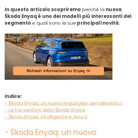
In questo articolo scopriremo
perché la
nuova
Škoda Enyaq è uno dei modelli più interessanti del
segmento
e quali sono le sue
principali novità.
Indice:
- Škoda Enyaq: un nuovo linguaggio aerodinamico
- Le tre versioni della Škoda Enyaq
- Škoda Enyaq: intelligente e sicura
- Škoda Enyaq: un nuovo