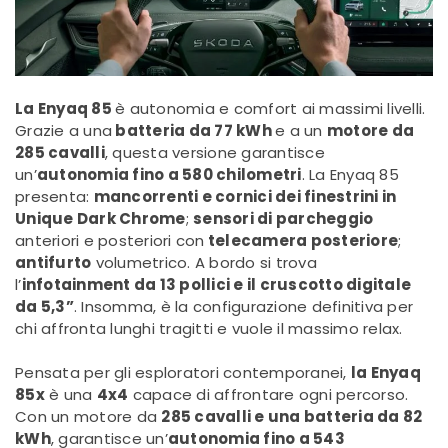
La Enyaq 85
è autonomia e comfort ai massimi livelli.
Grazie a una
batteria da 77 kWh
e a un
motore da
285 cavalli
, questa versione garantisce
un’
autonomia fino a 580 chilometri
. La Enyaq 85
presenta:
mancorrenti e cornici dei finestrini in
Unique Dark Chrome
;
sensori di parcheggio
anteriori e posteriori con
telecamera posteriore
;
antifurto
volumetrico. A bordo si trova
l’
infotainment da 13 pollici e il cruscotto digitale
da 5,3”
. Insomma, è la configurazione definitiva per
chi affronta lunghi tragitti e vuole il massimo relax.
Pensata per gli esploratori contemporanei,
la Enyaq
85x
è una
4x4
capace di affrontare ogni percorso.
Con un motore da
285 cavalli e una batteria da 82
kWh
, garantisce un’
autonomia fino a 543