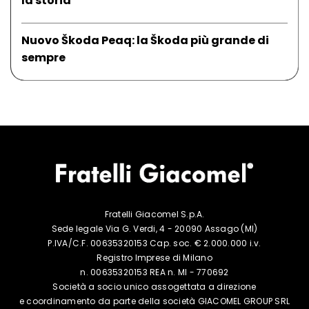
la storia
Nuovo Škoda Peaq: la Škoda più grande di
sempre
Fratelli Giacomel S.p.A.
Sede legale Via G. Verdi, 4 - 20090 Assago (MI)
P.IVA/C.F. 00635320153 Cap. soc. € 2.000.000 i.v.
Registro Imprese di Milano
n. 00635320153 REA n. MI - 770692
Società a socio unico assogettata a
direzione
e coordinamento da parte della
società GIACOMEL GROUP SRL