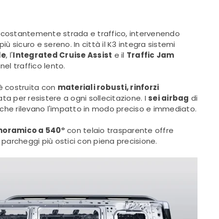
o costantemente strada e traffico, intervenendo
 sicuro e sereno. In città il K3 integra sistemi
le
, l'
Integrated Cruise Assist
e il
Traffic Jam
nel traffico lento.
 è costruita con
materiali robusti, rinforzi
ata per resistere a ogni sollecitazione. I
sei airbag
di
 che rilevano l'impatto in modo preciso e immediato.
noramico a 540°
con telaio trasparente offre
i parcheggi più ostici con piena precisione.