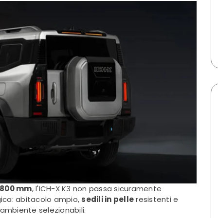
 2800 mm
, l'ICH-X K3 non passa sicuramente
gica: abitacolo ampio,
sedili in pelle
resistenti e
i ambiente selezionabili.