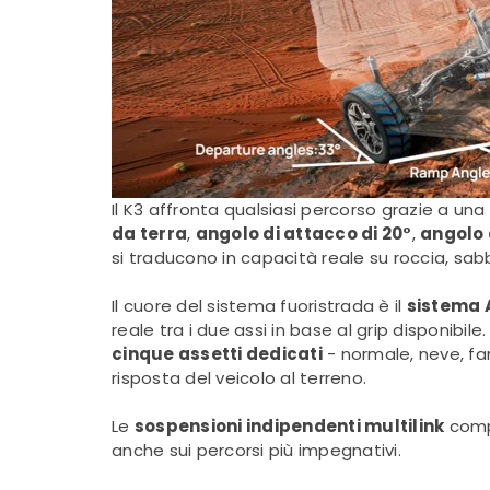
Il K3 affronta qualsiasi percorso grazie a un
da terra
,
angolo di attacco di 20°
,
angolo 
si traducono in capacità reale su roccia, sab
Il cuore del sistema fuoristrada è il
sistema 
reale tra i due assi in base al grip disponibi
cinque assetti dedicati
- normale, neve, fa
risposta del veicolo al terreno.
Le
sospensioni indipendenti multilink
compl
anche sui percorsi più impegnativi.