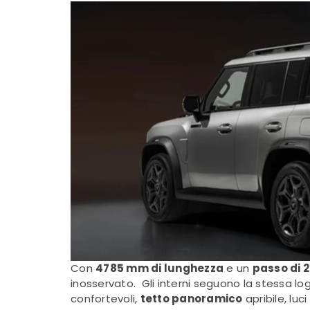
Con
4785 mm di lunghezza
e un
passo di
inosservato. Gli interni seguono la stessa lo
confortevoli,
tetto panoramico
apribile, luc