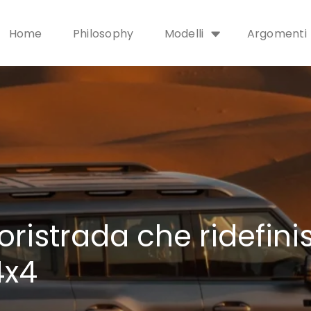
Home
Philosophy
Modelli
Argomenti
uoristrada che ridefini
4x4