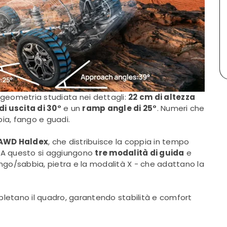
a geometria studiata nei dettagli:
22 cm di altezza
di uscita di 30°
e un
ramp angle di 25°
. Numeri che
bia, fango e guadi.
AWD Haldex
, che distribuisce la coppia in tempo
le. A questo si aggiungono
tre modalità di guida
e
ngo/sabbia, pietra e la modalità X - che adattano la
etano il quadro, garantendo stabilità e comfort