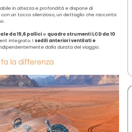
abile in altezza e profondità e dispone di
de con un tocco silenzioso, un dettaglio che racconta
no.
le da 15,6 pollici
e
quadro strumenti LCD da 10
ent integrato. I
sedili anteriori ventilati e
ndipendentemente dalla durata del viaggio.
fa la differenza