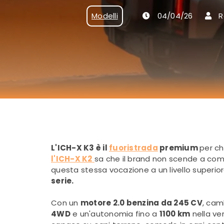
Modelli
04/04/26
R
L'ICH-X K3 è il
fuoristrada
premium
per ch
l'ICH-X K2
sa che il brand non scende a comp
questa stessa vocazione a un livello superio
serie.
Con un
motore 2.0 benzina da 245 CV
, ca
4WD
e un'autonomia fino a
1100 km
nella ver